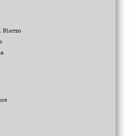
l Bierzo
e
la
s
hos