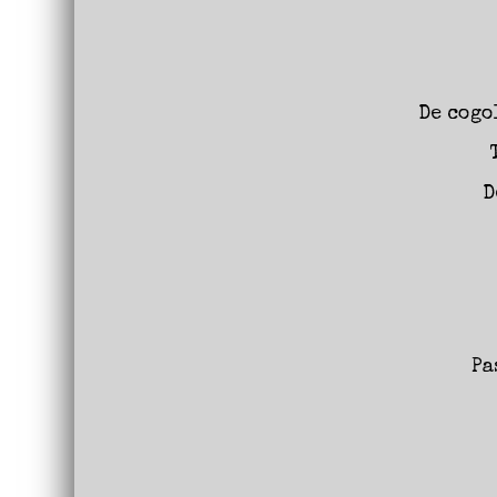
De cogo
D
Pa